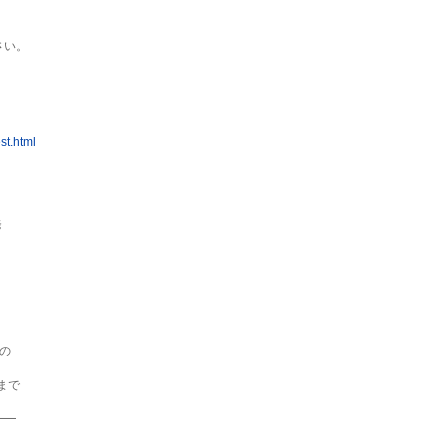
い。

st.html




まで

━
