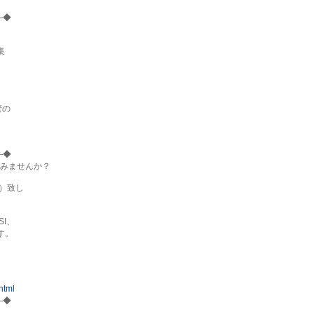
◆



の

◆

みませんか？

）致し

、

。

html
◆
