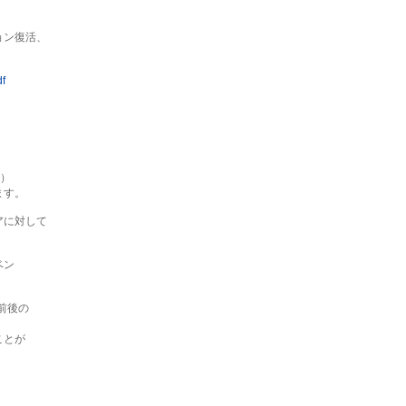
ン復活、

）

す。

に対して

ン

後の

とが
