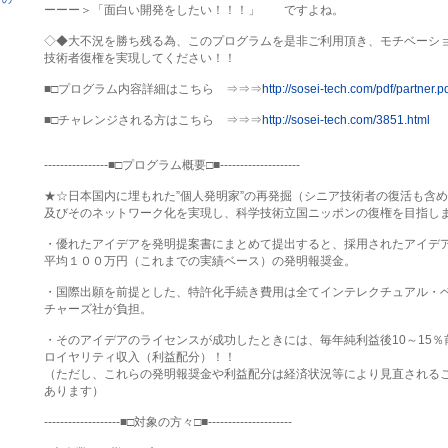
ーーー＞「面白い開発をしたい！！！」　　ですよね。

◇◆大不況を勝ち残る為、このプログラムを是非ご利用頂き、モチベーショ
技術者復権を実現してください！！

■□プログラム内容詳細はこちら　⇒⇒⇒
■□チャレンジされる方はこちら　⇒⇒⇒
----------------■□プログラム概要□■--------------------

★☆日本国内に埋もれた”個人発明家”の再発掘（シニア技術者の復活も含め
及びそのネットワーク化を実現し、科学技術立国ニッポンの復権を目指しま
・優れたアイデアを発明提案書にまとめて提出すると、採用されたアイデア
平均１００万円（これまでの実績ベース）の発明報奨金。

・国際出願を前提とした、特許化手続き費用は全てインテレクチュアル・ベ
チャーズ社が負担。

・そのアイデアのライセンスが成功したときには、毎年純利益後10～15％前
ロイヤリティ収入（利益配分）！！

（ただし、これらの発明報奨金や利益配分は経済状況等により見直されるこ
あります）

-------------------■□対象の方々□■---------------------
