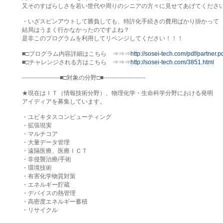
又そのすばらしさを若い世代や周りのシニアの方々に見せてあげてください
・いざスピンアウトして勝負しても、特許化手続きの費用ばかり掛かって

結局はうまく行かなかったのですよね？

是非このプログラムを利用してリベンジしてください！！！　

■□プログラム内容詳細はこちら　⇒⇒⇒
http://sosei-tech.com/pdf/partner.p
■□チャレンジされる方はこちら　⇒⇒⇒
http://sosei-tech.com/3851.html
-------------------■□対象の分野□■---------------------

★現在はＩＴ（情報技術分野）、物理化学・生命科学分野における発明

アイディアを募集しています。

・ユビキタスコンピューティング

・拡張現実

・マルチコア

・大量データ管理

・遠隔医療、医療ＩＣＴ

・非侵襲治療/手術

・環境技術

・有害化学物質対策

・エネルギー貯蔵

・デバイスの熱管理

・高密度エネルギー蓄積

・リサイクル
