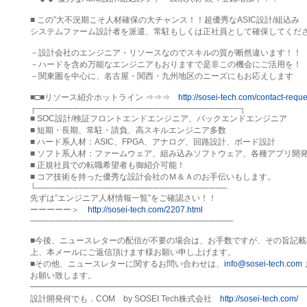
■ この”大不況期こそ人材確保の大チャンス！！超優秀なASIC設計/組込み

システムファーム設計者を派遣、常駐もしくは正社員として確保してくださ
－設計会社のエンジニア・リソースなのでスキルの質が断然違います！！

－ハードを含め万能なエンジニアもおりますで是非この機会にご活用を！

－関東圏を中心に、名古屋・関西・九州地区のニーズにもお応えします

■□■リソース紹介ホットライン ⇒⇒⇒　
http://sosei-tech.com/contact-reque
┌─────────────────────────────────┐

■ SOC設計/検証フロントエンドエンジニア、バックエンドエンジニア

■ 短期・長期、常駐・請負、高スキルエンジニア多数

■ ハード系人材：ASIC、FPGA、アナログ、回路設計、ボード設計

■ ソフト系人材：ファームウェア、組み込みソフトウェア、各種アプリ開発
■ 正規社員での転職希望者も御紹介可能！

■ コア技術を持った優秀な設計会社のＭ＆Ａのお手伝いもします。

└───────────────────────────────

先ずは”エンジニア人材情報一覧”をご確認さい！！

ーーーーー＞　
http://sosei-tech.com/2207.html
─────────────────────────────────

■今後、ニュースレターの配信が不要の場合は、お手数ですが、その旨記載の
上、本メールにご返信頂けます様お願い申し上げます。

■その他、ニュースレターに関するお問い合わせは、
info@sosei-tech.com
 
お願い致します。

━━━━━━━━━━━━━━━━━━━━━━━━━━━━━━━━━━
設計開発何でも．COM　by SOSEI Tech株式会社　
http://sosei-tech.com/