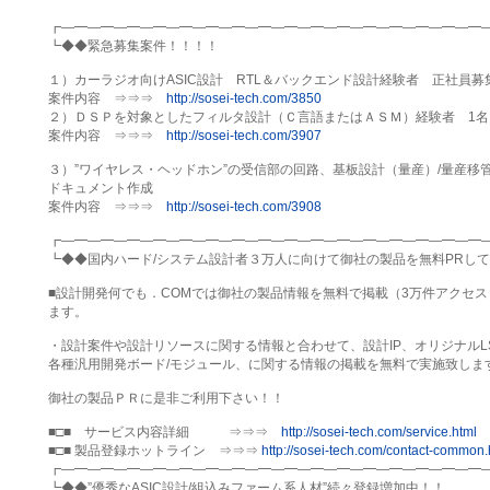
┏―━―━―━―━―━―━―━―━―━―━―━―━―━―━―━―━―
┗◆◆緊急募集案件！！！！

１）カーラジオ向けASIC設計　RTL＆バックエンド設計経験者　正社員募集
案件内容　⇒⇒⇒　
http://sosei-tech.com/3850
２）ＤＳＰを対象としたフィルタ設計（Ｃ言語またはＡＳＭ）経験者　1名

案件内容　⇒⇒⇒　
http://sosei-tech.com/3907
３）”ワイヤレス・ヘッドホン”の受信部の回路、基板設計（量産）/量産移管
ドキュメント作成　

案件内容　⇒⇒⇒　
http://sosei-tech.com/3908
┏―━―━―━―━―━―━―━―━―━―━―━―━―━―━―━―━―
┗◆◆国内ハード/システム設計者３万人に向けて御社の製品を無料PRして
■設計開発何でも．COMでは御社の製品情報を無料で掲載（3万件アクセス
ます。

・設計案件や設計リソースに関する情報と合わせて、設計IP、オリジナルLSI
各種汎用開発ボード/モジュール、に関する情報の掲載を無料で実施致します
御社の製品ＰＲに是非ご利用下さい！！

■□■　サービス内容詳細　　　⇒⇒⇒　
http://sosei-tech.com/service.html
■□■ 製品登録ホットライン　⇒⇒⇒ 
http://sosei-tech.com/contact-common.
┏―━―━―━―━―━―━―━―━―━―━―━―━―━―━―━―━―
┗◆◆”優秀なASIC設計/組込みファーム系人材”続々登録増加中！！
