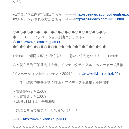
など。

■□プログラム内容詳細はこちら　⇒⇒⇒
http://sosei-tech.com/pdf/partner.p
■□チャレンジされる方はこちら　⇒⇒⇒
http://sosei-tech.com/3851.html
◇◆◇◆◇◆◇◆◇◆◇◆◇◆◇◆◇◆◇◆◇◆◇◆◇◆◇

◆　　 ★------イノベーション創出コンテスト2009 ------★

◇ 
http://www.nikkan.co.jp/iv09
◆◇◆◇◆◇◆◇◆◇◆◇◆◇◆◇◆◇◆◇◆◇◆◇◆◇◆

●☆○★-----締切り迄1ヶ月切る！！、急いでください！！------●☆○★

△▼現在日刊工業新聞社主催、インテレクチュアル・ベンチャーズ共催にて
”イノベーション創出コンテスト2009 ”（
http://www.nikkan.co.jp/iv09
）

「ＩＴ、環境で未来を拓く技術・アイディアを募集」を開催中！

・賞金総額：￥250万　

・大賞賞金：￥100万

・10月31日（土）募集締切

一気にこちらで勝負！！してみては！！！

⇒⇒⇒
http://www.nikkan.co.jp/iv09
****************************************************************************
