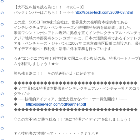
その
【大不況を勝ち残る為に！！　その1～8】

バックナンバーはこちら！！⇒⇒⇒ 
その
この度、SOSEI Tech株式会社は、世界最大の発明資本提供者である

その
インテレクチュアル・ベンチャーズと発明開発契約を締結致しました。

米国ワシントン州シアトル近郊に拠点を置くインテレクチュアル・ベンチャ
その
アジア地域の本部拠点をシンガポールに、日本の活動拠点であるインテレク
アル・ベンチャーズ・ジャパンは2007年に東京都港区田町に創設され、優れ
その
アイデアの創出・権利化・活用に係る業務を行っています。

☆★"エンジニア復権！科学技術立国ニッポン復活の為、発明パートナープロ
その
ムを利用しましょう！★☆

その
勝ち残る為に！！　その第9弾が以下に紹介する

その
◆◆◆◆◆◆◆◆◆◆◆◆◆◆◆◆◆◆◆◆◆◆◆◆◆◆◆◆◆◆◆◆◆

◆ ☆”世界NO1発明資本提供者インテレクチュアル・ベンチャー社とのコラ
グラム”☆

その
◆ -----技術的アイディア、創造力豊かなパートナー募集開始！!------

◆　　 
http://sosei-tech.com/pdf/partner.pdf
その
◆◆◆◆◆◆◆◆◆◆◆◆◆◆◆◆◆◆◆◆◆◆◆◆◆◆◆◆◆◆◆◆◆

その
◇この大不況に”勝ち残る！！”為に”発明アイディア”を出しましょう！

その
▼△技術者の”本能”って・・・・・・・？？？△▼

その