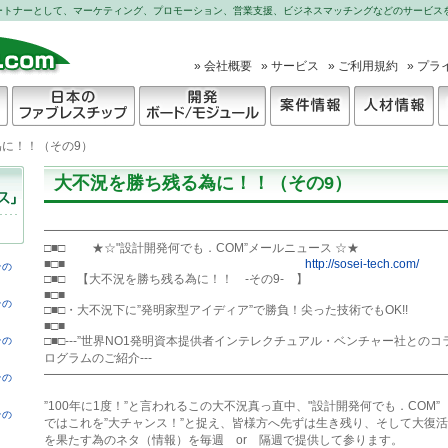
パートナーとして、マーケティング、プロモーション、営業支援、ビジネスマッチングなどのサービス
» 会社概要
» サービス
» ご利用規約
» プ
日本のファブレスチッ
開発ボード
案件情報
人材情報
に！！（その9）
プ
大不況を勝ち残る為に！！（その9）
━━━━━━━━━━━━━━━━━━━━━━━━━━━━━━━━━━
□■□　　 ★☆"設計開発何でも．COM”メールニュース ☆★

■□■　　　　　　　　　　　　　　　　　　　　
http://sosei-tech.com/
その
□■□　【大不況を勝ち残る為に！！　-その9-　】　

■□■　

その
□■□・大不況下に”発明家型アイディア”で勝負！尖った技術でもOK!!

■□■　

□■□---”世界NO1発明資本提供者インテレクチュアル・ベンチャー社とのコラ
その
ログラムのご紹介---

━━━━━━━━━━━━━━━━━━━━━━━━━━━━━━━━━━
その
”100年に1度！”と言われるこの大不況真っ直中、"設計開発何でも．COM”

その
ではこれを”大チャンス！”と捉え、皆様方へ先ずは生き残り、そして大復活

を果たす為のネタ（情報）を毎週　or　隔週で提供して参ります。
