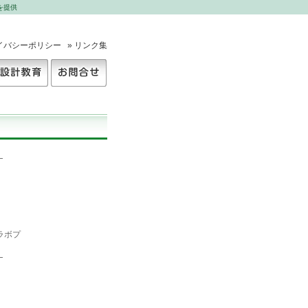
を提供
ライバシーポリシー
» リンク集
設計教育
お問合せ


ボプ


