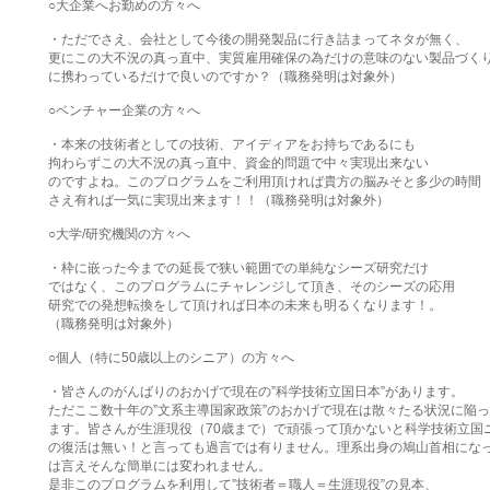
○大企業へお勤めの方々へ

・ただでさえ、会社として今後の開発製品に行き詰まってネタが無く、

更にこの大不況の真っ直中、実質雇用確保の為だけの意味のない製品づくり
に携わっているだけで良いのですか？（職務発明は対象外）

○ベンチャー企業の方々へ

・本来の技術者としての技術、アイディアをお持ちであるにも

拘わらずこの大不況の真っ直中、資金的問題で中々実現出来ない

のですよね。このプログラムをご利用頂ければ貴方の脳みそと多少の時間

さえ有れば一気に実現出来ます！！（職務発明は対象外）

○大学/研究機関の方々へ

・枠に嵌った今までの延長で狭い範囲での単純なシーズ研究だけ

ではなく、このプログラムにチャレンジして頂き、そのシーズの応用

研究での発想転換をして頂ければ日本の未来も明るくなります！。

（職務発明は対象外）

○個人（特に50歳以上のシニア）の方々へ

・皆さんのがんばりのおかげで現在の”科学技術立国日本”があります。

ただここ数十年の”文系主導国家政策”のおかげで現在は散々たる状況に陥っ
ます。皆さんが生涯現役（70歳まで）で頑張って頂かないと科学技術立国ニ
の復活は無い！と言っても過言では有りません。理系出身の鳩山首相になっ
は言えそんな簡単には変われません。

是非このプログラムを利用して”技術者＝職人＝生涯現役”の見本、
