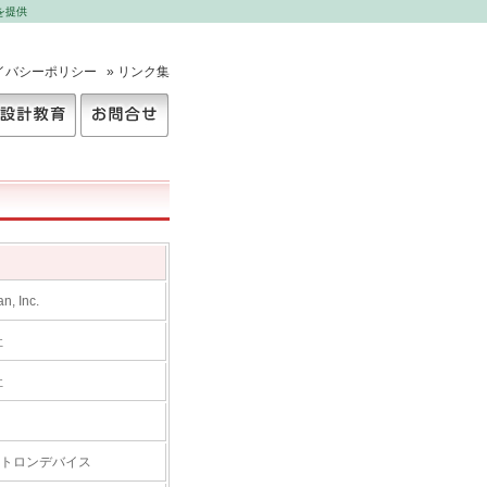
を提供
ライバシーポリシー
» リンク集
設計教育
お問合せ
n, Inc.
社
社
トロンデバイス