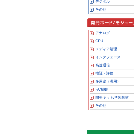
デジタル
その他
アナログ
CPU
メディア処理
インタフェース
高速通信
検証・評価
多用途（汎用）
FA/制御
開発キット/学習教材
その他