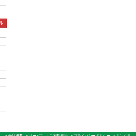
» 会社概要
» サービス
» ご利用規約
» プライバシーポリシー
» リンク集