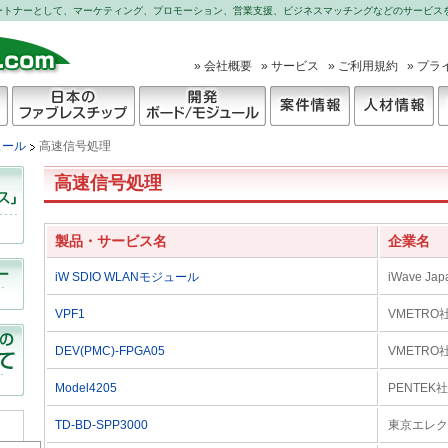
パートナーとして、マーケティング、プロモーション、営業支援、ビジネスマッチングなどのサービス
» 会社概要
» サービス
» ご利用規約
» プ
日本のファブレスチッ
開発ボード
案件情報
人材情報
ュール
高速信号処理
プ
高速信号処理
製品・サービス名
企業名
iW SDIO WLANモジュール
iWave Japa
VPF1
VMETRO
DEV(PMC)-FPGA05
VMETRO
Model4205
PENTEK社
TD-BD-SPP3000
東京エレク