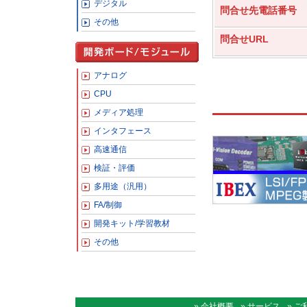
デジタル
問合せ先電話番号
その他
問合せURL
アナログ
CPU
メディア処理
インタフェース
高速通信
検証・評価
多用途（汎用）
FA/制御
開発キット/学習教材
その他
» 会社概要
» サービス
» 