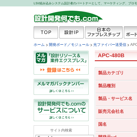
LSI/組み込みシステム設計者のパートナーとして、マーケティング、プ
設計開発何でも.com
TOP
設計IP
日本のファブレスチッ
開発ボ
ホーム
開発ボード／モジュール
光ファイバー送受信
APC
プ
APC-480B
製品カテゴリ
製品種別
製品・サービス名
販売元会社名
国名
サイト内検索