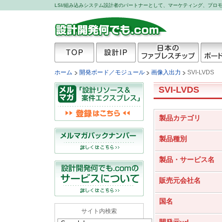
LSI/組み込みシステム設計者のパートナーとして、マーケティング、プ
設計開発何でも.com
TOP
設計IP
日本のファブレスチッ
開発ボ
ホーム
開発ボード／モジュール
画像入出力
SVI-LVDS
プ
SVI-LVDS
製品カテゴリ
製品種別
製品・サービス名
販売元会社名
国名
サイト内検索