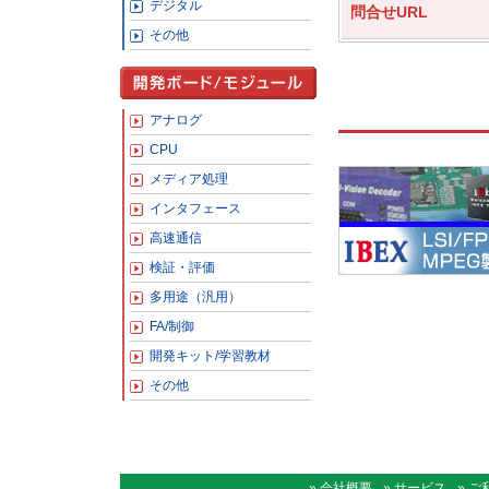
デジタル
問合せURL
その他
アナログ
CPU
メディア処理
インタフェース
高速通信
検証・評価
多用途（汎用）
FA/制御
開発キット/学習教材
その他
» 会社概要
» サービス
» 