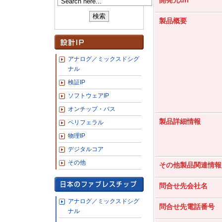
開発元url
製品概要
アナログ／ミックスドシグ
ナル
検証IP
ソフトウェアIP
オンチップ・バス
製品詳細情報
ペリフェラル
物理IP
デジタルコア
その他
その他製品関連情報
問合せ先会社名
アナログ／ミックスドシグ
問合せ先電話番号
ナル